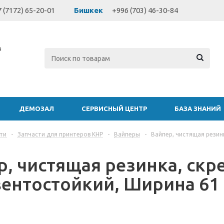
 (7172) 65-20-01
Бишкек
+996 (703) 46-30-84
я
ДЕМОЗАЛ
СЕРВИСНЫЙ ЦЕНТР
БАЗА ЗНАНИЙ
ти
-
Запчасти для принтеров КНР
-
Вайперы
-
Вайпер, чистящая резин
р, чистящая резинка, скр
вентостойкий, Ширина 61 