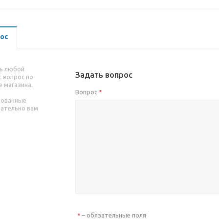
ос
ь любой
Задать вопрос
 вопрос по
е магазина.
Вопрос
*
рованные
зательно вам
– обязательные поля
*