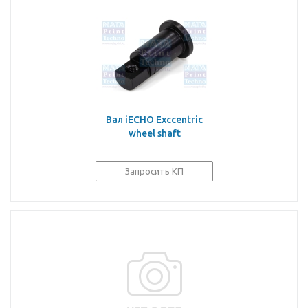
Вал iECHO Exccentric
wheel shaft
Запросить КП