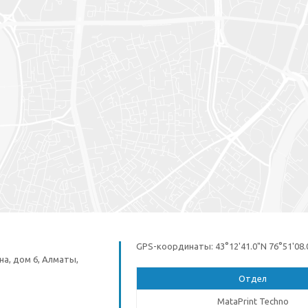
GPS-координаты:
43°12'41.0"N 76°51'08.
а, дом 6, Алматы,
Отдел
MataPrint Techno