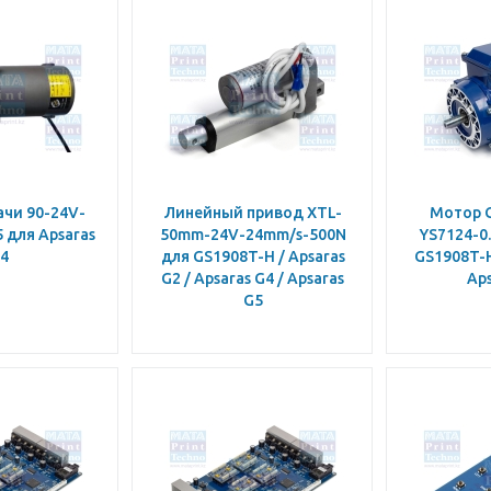
чи 90-24V-
Линейный привод XTL-
Мотор G
 для Apsaras
50mm-24V-24mm/s-500N
YS7124-0
4
для GS1908T-H / Apsaras
GS1908T-H
G2 / Apsaras G4 / Apsaras
Aps
G5