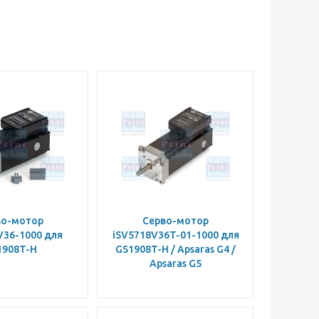
во-мотор
Серво-мотор
V36-1000 для
iSV5718V36T-01-1000 для
1908T-H
GS1908T-H / Apsaras G4 /
Apsaras G5