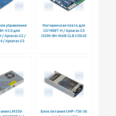
ели управления
Материнская плата для
4H-V2.0 для
GS1908T-H / Apsaras G5
 / Apsaras G2 /
I3200-8H-MAB GLB U50.02
4 / Apsaras G5
тания LM350-
Блок питания UHP-750-36