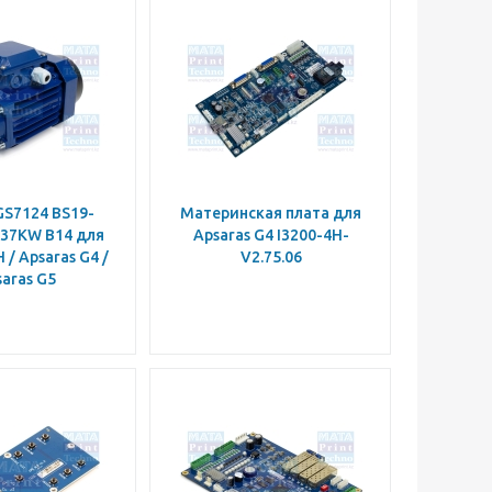
S7124 BS19-
Материнская плата для
.37KW B14 для
Apsaras G4 I3200-4H-
 / Apsaras G4 /
V2.75.06
aras G5