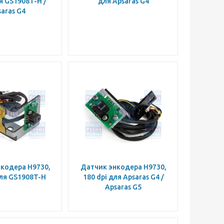
я GS1908T-H /
для Apsaras G4
aras G4
кодера H9730,
Датчик энкодера H9730,
для GS1908T-H
180 dpi для Apsaras G4 /
Apsaras G5