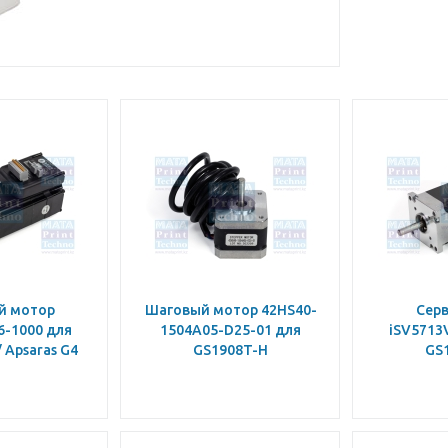
й мотор
Шаговый мотор 42HS40-
Сер
6-1000 для
1504A05-D25-01 для
iSV5713
/ Apsaras G4
GS1908T-H
GS