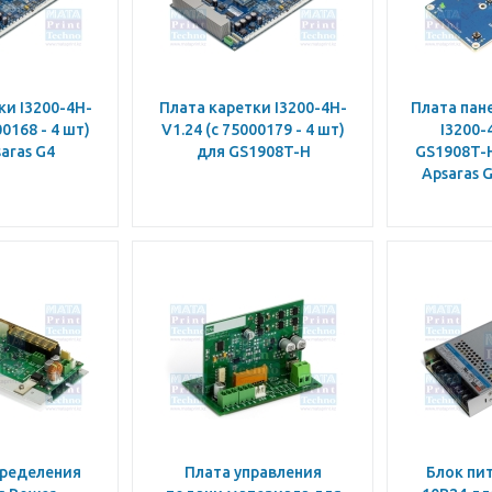
ки I3200-4H-
Плата каретки I3200-4H-
Плата пан
00168 - 4 шт)
V1.24 (c 75000179 - 4 шт)
I3200-
aras G4
для GS1908T-H
GS1908T-H
Apsaras G
пределения
Плата управления
Блок пи