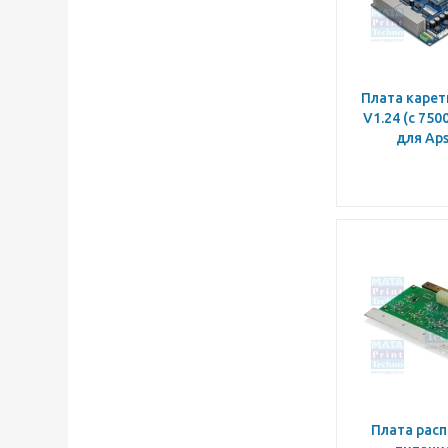
Плата карет
V1.24 (c 750
для Aps
Плата рас