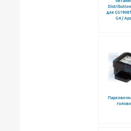
питани
Distributio
для GS1908T
G4 / Ap
Парковочна
голово