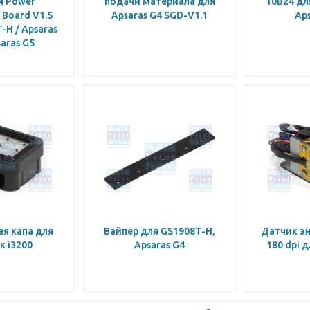
я Power
подачи материала для
10B24 дл
n Board V1.5
Apsaras G4 SGD-V1.1
Aps
-H / Apsaras
saras G5
я капа для
Вайпер для GS1908T-H,
Датчик эн
к i3200
Apsaras G4
180 dpi 