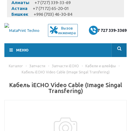
Алматы
+7 (727) 339-33-69
Астана
+7 (7172) 65-20-01
Бишкек
+996 (703) 46-30-84
Вызов
+7 727 339-3369
инженера
МЕНЮ
Каталог
-
Запчасти
-
Запчасти iECHO
-
Кабели и шлейфы
-
Кабель iECHO Video Cable (Image Singal Transfering)
Кабель iECHO Video Cable (Image Singal
Transfering)